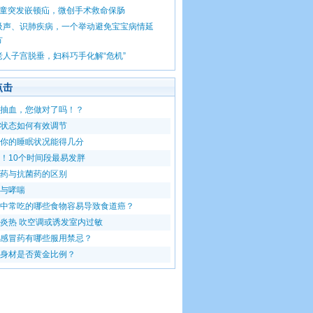
孩童突发嵌顿疝，微创手术救命保肠
吸声、识肺疾病，一个举动避免宝宝病情延
方
老人子宫脱垂，妇科巧手化解“危机”
点击
抽血，您做对了吗！？
状态如何有效调节
你的睡眠状况能得几分
！10个时间段最易发胖
药与抗菌药的区别
与哮喘
中常吃的哪些食物容易导致食道癌？
炎热 吹空调或诱发室内过敏
感冒药有哪些服用禁忌？
身材是否黄金比例？