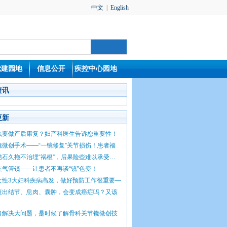
中文
|
English
党建园地
信息公开
疾控中心园地
资讯
更新
么要做产后康复？妇产科医生告诉您重要性！
镜微创手术——“一镜修复”关节损伤！患者福
结石久拖不治埋“祸根”，后果险些难以承受…
支气管镜——让患者不再谈“镜”色变！
女性3大妇科疾病高发，做好预防工作很重要—
查出结节、息肉、囊肿，会变成癌症吗？又该
口解决大问题，是时候了解骨科关节镜微创技