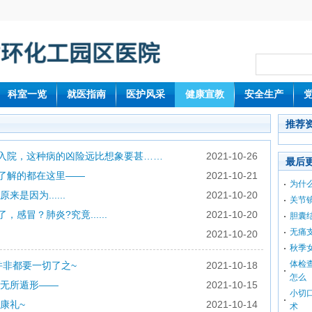
科室一览
就医指南
医护风采
健康宣教
安全生产
推荐
急入院，这种病的凶险远比想象要甚……
2021-10-26
最后
想了解的都在这里——
2021-10-21
为什
因为......
2021-10-20
关节
感冒？肺炎?究竟......
2021-10-20
胆囊
无痛
2021-10-20
秋季
体检
并非都要一切了之~
2021-10-18
怎么
无所遁形——
2021-10-15
小切
康礼~
2021-10-14
术