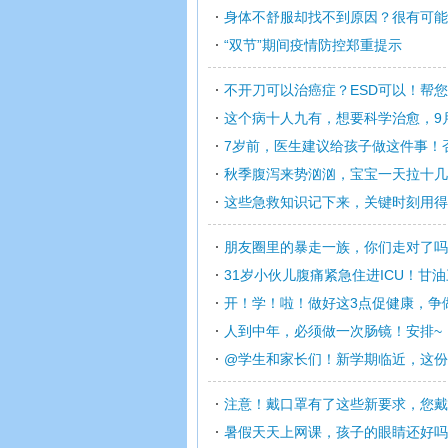
身体不舒服却找不到原因？很有可能
“双节”期间疫情防控郑重提示
不开刀可以治癌症？ESD可以！帮
这个病十人九有，想要科学治愈，9月
7岁前，医生建议给孩子做这件事！
秋季腹泻来势汹汹，宝宝一天拉十几
这些急救知识记下来，关键时刻用得
朋友圈里的暴走一族，你们走对了吗
31岁小伙儿腹痛紧急住进ICU！甘油
开！学！啦！做好这3点促健康，争做
人到中年，必须做一次肠镜！安排~
@学生和家长们！新学期临近，这份
注意！戴口罩有了这些新要求，您戴
暑假天天上网课，孩子的眼睛还好吗