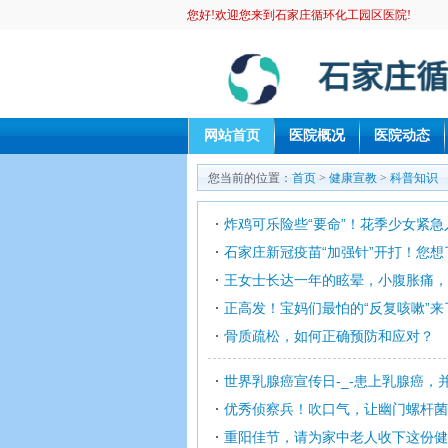
您好!欢迎您来到石家庄循环化工园区医院!
网站首页
医院概况
医院动态
您当前的位置：
首页
>
健康宣教
>
科普知识
炸鸡可乐险些“要命”！花季少女紧
石家庄新冠疫苗“加强针”开打！您
王女士长达一年的眩晕，小腹胀痛，原来是
正高发！宝妈们最怕的“反复咳嗽”来了，
骨质疏松，如何正确预防和应对？
世界乳腺癌宣传日-_-患上乳腺癌，
优秀侦察兵！吹口气，让幽门螺杆菌
重阳佳节，请为家中老人收下这份健