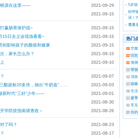
5岁
根源在这里——
2021-09-29
听呼
2021-09-15
误！
耄耋
您打赢肠胃保护战~
2021-09-15
15日去义诊现场看看~
2021-09-15
热门
否则影响孩子的颜值和健康
2021-09-15
空腹
次，家长怎么办？
2021-09-15
愤怒
上
2021-09-10
测测
警惕
？
2021-09-07
消炎
咳嗽
三酯超标20多倍，抽出“牛奶血”……
2021-09-03
生活
新时代“三好”少年——
2021-09-01
夏季
2021-08-30
常见
开学防疫指南请查收～
2021-08-26
你的
对了吗？
2021-08-23
？
2021-08-17