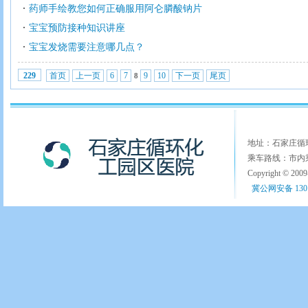
药师手绘教您如何正确服用阿仑膦酸钠片
宝宝预防接种知识讲座
宝宝发烧需要注意哪几点？
首页
上一页
6
7
9
10
下一页
尾页
229
8
地址：石家庄循环化
乘车路线：市内乘
Copyright © 200
冀公网安备 1301