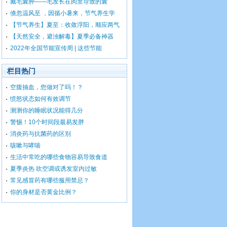
藏毛囊肿——毛发长在肉里导致的囊
倏忽温风至 ，因循小暑来，节气养生学
【节气养生】夏至：收敛浮阳，顺应两气
【天然安全，避浊解毒】夏季必备神器
2022年全国节能宣传周 | 这些节能
栏目热门
空腹抽血，您做对了吗！？
愤怒状态如何有效调节
测测你的睡眠状况能得几分
警惕！10个时间段最易发胖
消炎药与抗菌药的区别
咳嗽与哮喘
生活中常吃的哪些食物容易导致食道
夏季炎热 吹空调或诱发室内过敏
常见感冒药有哪些服用禁忌？
你的身材是否黄金比例？