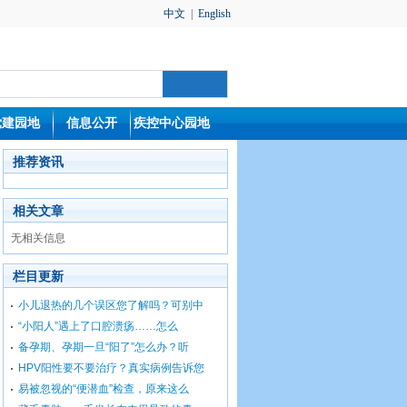
中文
|
English
党建园地
信息公开
疾控中心园地
推荐资讯
相关文章
无相关信息
栏目更新
小儿退热的几个误区您了解吗？可别中
“小阳人”遇上了口腔溃疡……怎么
备孕期、孕期一旦“阳了”怎么办？听
HPV阳性要不要治疗？真实病例告诉您
易被忽视的“便潜血”检查，原来这么