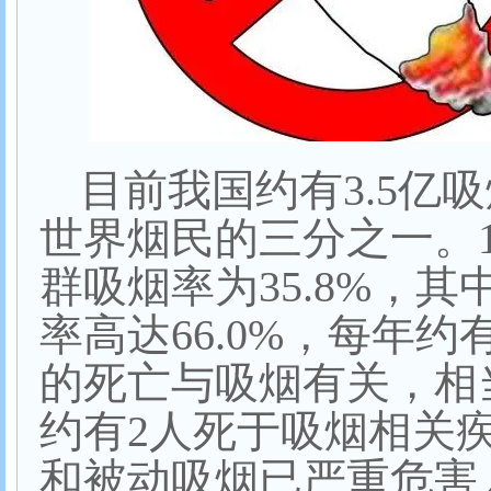
目前我国约有
3.5
亿吸
世界烟民的三分之一。
群吸烟率为
35.8%
，其
率高达
66.0%
，每年约
的死亡与吸烟有关，相
约有
2
人死于吸烟相关
和被动吸烟已严重危害