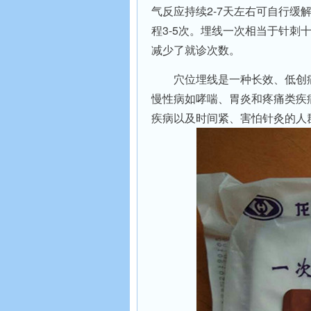
气反应持续2-7天左右可自行缓
程3-5次。埋线一次相当于针
减少了就诊次数。
穴位埋线是一种长效、低创
慢性病如哮喘、胃炎和疼痛类疾
疾病以及时间紧、害怕针灸的人