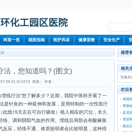
科室一览
就医指南
医护风采
健康宣教
安全生产
推荐
疗法
相关
疗法，您知道吗？(图文)
无相关
7-09-22 16:24:52 来源： 作者：
栏目
穴位埋线疗法”您了解多少？近期，我院中医科开展了一
戒烟
此疗法是针灸的一种延伸和发展，是用特制的一次性医疗
胃肠
（此线15天左右可自行吸收）植入相应的穴位，长久
盆底
经络、调和阴阳气血的作用。埋线后局部会有酸麻胀
胃部
微创治
气反应，经络不通、体质较弱者会比较明显，这种得