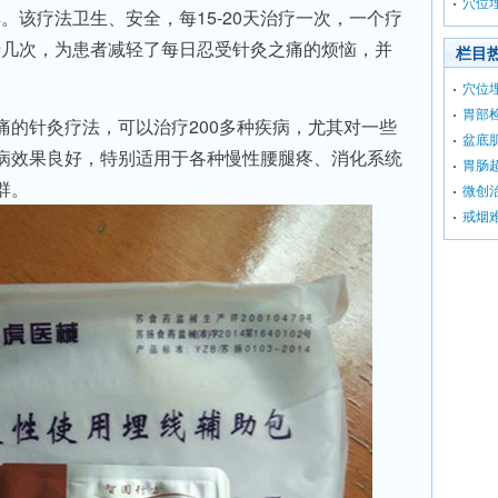
穴位
解。该疗法卫生、安全，每15-20天治疗一次，一个疗
刺十几次，为患者减轻了每日忍受针灸之痛的烦恼，并
栏目
穴位
胃部
痛的针灸疗法，可以治疗200多种疾病，尤其对一些
盆底
病效果良好，特别适用于各种慢性腰腿疼、消化系统
胃肠
群。
微创治
戒烟