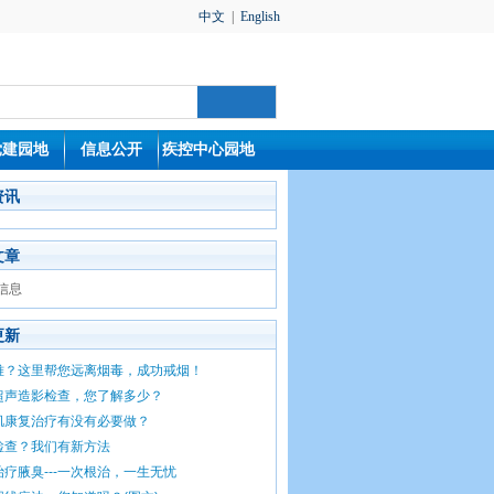
中文
|
English
党建园地
信息公开
疾控中心园地
资讯
文章
信息
更新
难？这里帮您远离烟毒，成功戒烟！
超声造影检查，您了解多少？
肌康复治疗有没有必要做？
检查？我们有新方法
疗腋臭---一次根治，一生无忧